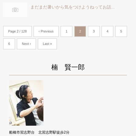
まだまだ暑いから気をつけようねってお話...
Page 2 / 128
‹ Previous
1
2
3
4
5
6
Next ›
Last »
楠 賢一郎
船橋市習志野台 北習志野駅徒歩2分