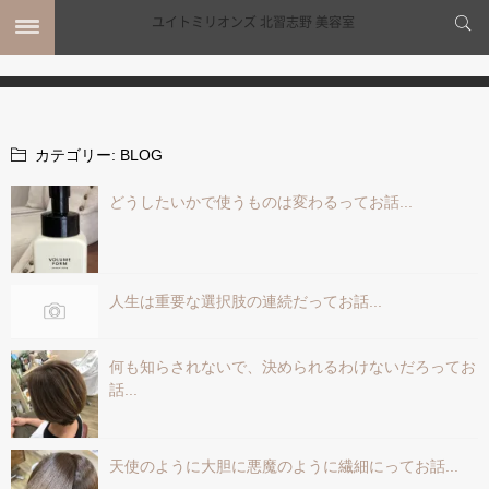
MENU
ホーム
カテゴリー:
BLOG
MENU
SHOP INFO
どうしたいかで使うものは変わるってお話...
STYLE
MAIL
MAP
BLOG
人生は重要な選択肢の連続だってお話...
何も知らされないで、決められるわけないだろってお
話...
天使のように大胆に悪魔のように繊細にってお話...