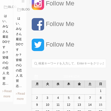
日
Follow Me
BLOG
BLOG
は
は
い、
Follow Me
い、
みな
みな
さん
さん
最近
最近
DOで
Follow Me
DOで
す
す
か？
か？
皆様
皆様
の心
の心
の恋
の恋
人 北
人 北
2024年12月
習
習
志…
月
火
水
木
金
土
日
志…
1
Read
Read
more
2
3
4
5
6
7
8
more
9
10
11
12
13
14
15