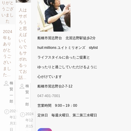
人は
サボ
ろう
と思
2024
えば
年も
船橋市習志野台 北習志野駅徒歩2分
いく
あり
らで
huit millions ユイトミリオンズ stylist
がと
もサ
うご
ライフスタイルに合ったご提案と
ボれ
ざい
るっ
ゆったりと過ごしていただけるように
まし
てお
た...
心がけています
話...
楠
楠
船橋市習志野台2-7-12
賢
賢
一
047-401-7001
一
郎
郎
営業時間 9:00～19：00
2024
2024
定休日 毎週火曜日、第二第三水曜日
年12
年12
月31
月15
日