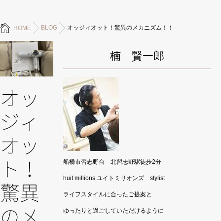
BLOG
オッジィオット！驚異のメカニズム！！
HOME
楠 賢一郎
オッ
ジィ
オッ
船橋市習志野台 北習志野駅徒歩2分
ト！
huit millions ユイトミリオンズ stylist
驚異
ライフスタイルに合ったご提案と
のメ
ゆったりと過ごしていただけるように