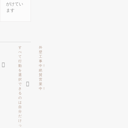
がけてい
ます
す
外
べ
壁
て
工
行
事
動
中！
を
絶
選
賛
択
営
で
業
き
中！
る
の
は
自
分
だ
け
っ