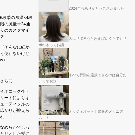
2024年もありがとうございました
6段階の風温×4段
階の風量⇒24通
りのカスタマイ
ズ
人はサボろうと思えばいくらでもサ
ボれるってお話
（そんなに細か
く使わないけど
w）
すべて行動を選択できるのは自分だ
さらに
けってお話
イオニック今ト
リートによりキ
ューティクルの
広がりが抑えら
オッジィオット！驚異のメカニズ
れ
ム！！
なめらかでしっ
とりとした髪に