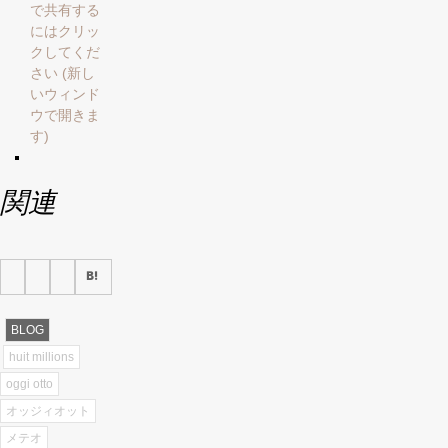
で共有する
にはクリッ
クしてくだ
さい (新し
いウィンド
ウで開きま
す)
関連
BLOG
huit millions
oggi otto
オッジィオット
メテオ