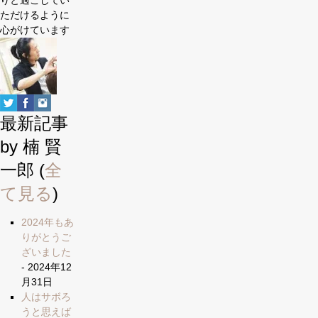
りと過ごしてい
ただけるように
心がけています
最新記事
by 楠 賢
一郎
(
全
て見る
)
2024年もあ
りがとうご
ざいました
- 2024年12
月31日
人はサボろ
うと思えば