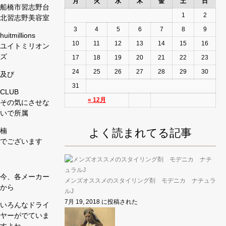
月
火
水
木
金
土
日
船橋市習志野台
1
2
北習志野美容室
3
4
5
6
7
8
9
huitmillions
10
11
12
13
14
15
16
ユイトミリオン
ズ
17
18
19
20
21
22
23
24
25
26
27
28
29
30
及び
31
CLUB
« 12月
その気にさせな
いで所属
よく読まれてる記事
楠
でございます
今、各メーカー
メンズオススメのスタイリング剤 モデニカ ナチュラ
から
ルJ
7月 19, 2018 に投稿された
いろんなドライ
ヤーがでていま