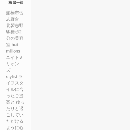
楠 賢一郎
船橋市習
志野台
北習志野
駅徒歩2
分の美容
室 huit
millions
ユイトミ
リオン
ズ
stylist ラ
イフスタ
イルに合
ったご提
案と ゆっ
たりと過
ごしてい
ただける
ように心