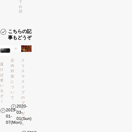
て
お
話
こちらの記
事もどうぞ
店
ク
退
内
リ
け
対
ス
ば
策
マ
老
に
ス
い
つ
イ
る
い
ブ
ぞ
て
の
！
プ
2020-
レ
2019-
03-
ゼ
01-
01(Sun)
ン
07(Mon)
ト