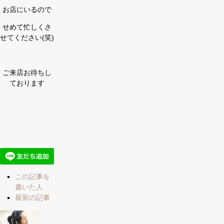
お店にいるので
せめて忙しくさ
せてください(笑)
ご来店お待ちし
ております
The
この記事を
following
書いた人
two
最新の記事
tabs
change