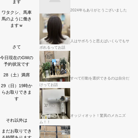
ます
2024年もありがとうございました
ワタクシ、馬車
馬のように働き
ますｗ
人はサボろうと思えばいくらでもサ
さて
ボれるってお話
今日現在のGWの
予約状況です
28（土）満席
すべて行動を選択できるのは自分だ
けってお話
29（日）19時か
らお取りできま
す
オッジィオット！驚異のメカニズ
それ以外は
ム！！
まだお取りでき
る時間あります