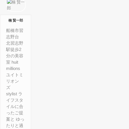
楠 賢一郎
船橋市習
志野台
北習志野
駅徒歩2
分の美容
室 huit
millions
ユイトミ
リオン
ズ
stylist ラ
イフスタ
イルに合
ったご提
案と ゆっ
たりと過