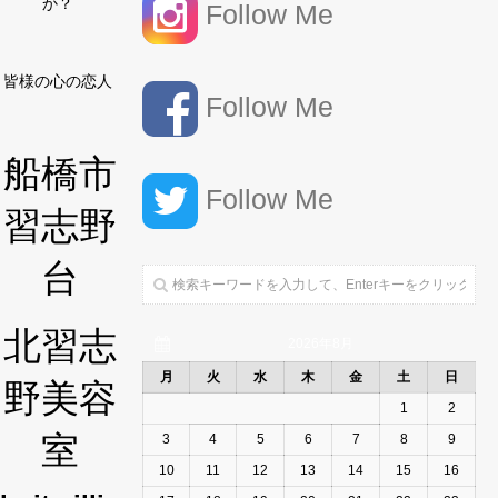
か？
Follow Me
皆様の心の恋人
Follow Me
船橋市
Follow Me
習志野
台
北習志
2026年8月
月
火
水
木
金
土
日
野美容
1
2
室
3
4
5
6
7
8
9
10
11
12
13
14
15
16