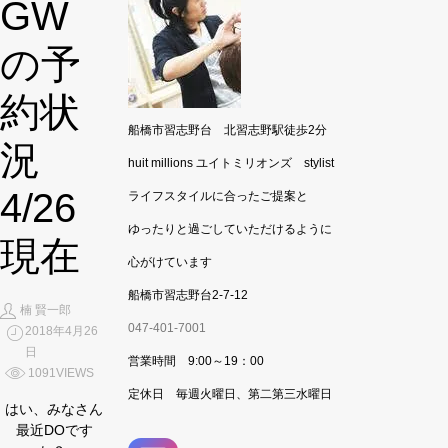
GW
の予
約状
船橋市習志野台 北習志野駅徒歩2分
況
huit millions ユイトミリオンズ stylist
4/26
ライフスタイルに合ったご提案と
ゆったりと過ごしていただけるように
現在
心がけています
船橋市習志野台2-7-12
楠 賢一郎
047-401-7001
2018年4月26
日
営業時間 9:00～19：00
1091VIEWS
定休日 毎週火曜日、第二第三水曜日
はい、みなさん
最近DOです