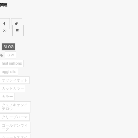
し
す
関連
て
る
Twitter
に
で
は
共
ク
有
リ
(新
ッ
し
ク
い
し
ウ
て
ィ
く
ン
だ
ド
さ
BLOG
ウ
い
で
(新
ＧＷ
開
し
き
い
huit millions
ま
ウ
す)
ィ
oggi otto
ン
ド
ウ
オッジィオット
で
開
カットカラー
き
ま
カラー
す)
クスノキケンイ
チロウ
クリープパーマ
ゴールデンウィ
ーク
ショートスタイ