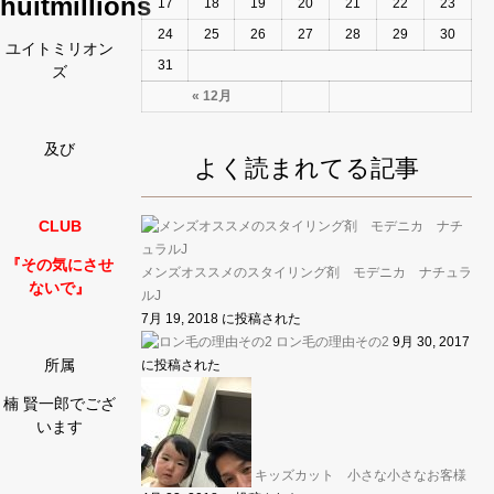
huitmillions
17
18
19
20
21
22
23
24
25
26
27
28
29
30
ユイトミリオン
31
ズ
« 12月
及び
よく読まれてる記事
CLUB
『その気にさせ
メンズオススメのスタイリング剤 モデニカ ナチュラ
ないで』
ルJ
7月 19, 2018 に投稿された
ロン毛の理由その2
9月 30, 2017
所属
に投稿された
楠 賢一郎でござ
います
キッズカット 小さな小さなお客様