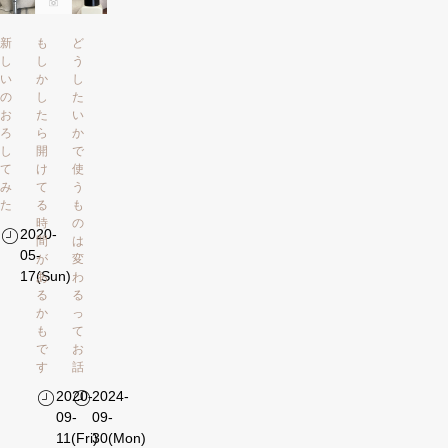
新
も
ど
し
し
う
い
か
し
の
し
た
お
た
い
ろ
ら
か
し
開
で
て
け
使
み
て
う
た
る
も
時
の
2020-
間
は
05-
が
変
17(Sun)
あ
わ
る
る
か
っ
も
て
で
お
す
話
2020-
2024-
09-
09-
11(Fri)
30(Mon)