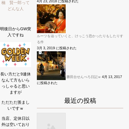
4月 23, 2018 に投稿された
楠 賢一郎って
どんな人
明後日からGW突
入ですね
ルーツを辿っていくと、けっこう恐かったりもしたりす
る件
3月 3, 2019 に投稿された
長い方だと9連休
勝田台せんべろ日記ｗ
4月 13, 2017
なんて方もいら
に投稿された
っしゃると思い
ますが
最近の投稿
ただただ羨まし
いですｗ
当店、定休日以
外は空いており