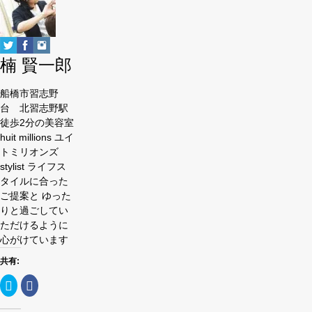
content
below.
楠 賢一郎
船橋市習志野
台 北習志野駅
徒歩2分の美容室
huit millions ユイ
トミリオンズ
stylist ライフス
タイルに合った
ご提案と ゆった
りと過ごしてい
ただけるように
心がけています
共有:
ク
Facebook
リ
で
ッ
共
ク
有