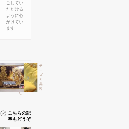
ごしてい
ただける
ように心
がけてい
ます
当
チ
選
ー
し
ズ
ち
と
ゃ
美
っ
容
た
こちらの記
事もどうぞ