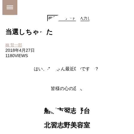
MENU
当選しちゃった
ホーム
MENU
ホーム
SHOP INFO
楠 賢一郎
MENU
STYLE
2018年4月27日
SHOP INFO
MAIL
1180VIEWS
STYLE
MAP
MAIL
BLOG
MAP
はい、みなさん最近DOですか？
BLOG
皆様の心の恋人
船橋市習志野台
北習志野美容室