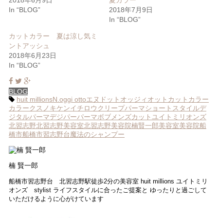
(新
ッ
In “BLOG”
2018年7月9日
し
ク
い
し
In “BLOG”
ウ
て
ィ
く
ン
だ
カットカラー 夏は涼し気ミ
ド
さ
ントアッシュ
ウ
い
で
(新
2018年6月23日
開
し
き
い
In “BLOG”
ま
ウ
す)
ィ
ン
ド
BLOG
ウ
huit millions
N.
oggi otto
エヌドット
オッジィオット
カットカラー
で
開
カラー
クスノキケンイチロウ
クリープパーマ
ショートスタイル
デ
き
ジタルパーマ
デジパー
パーマ
ボブ
メンズカット
ユイトミリオンズ
ま
す)
北習志野
北習志野美容室
北習志野美容院
楠賢一郎
美容室
美容院
船
橋市
船橋市習志野台
魔法のシャンプー
楠 賢一郎
船橋市習志野台 北習志野駅徒歩2分の美容室 huit millions ユイトミリ
オンズ stylist ライフスタイルに合ったご提案と ゆったりと過ごして
いただけるように心がけています