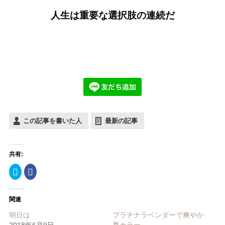
人生は重要な選択肢の連続だ
この記事を書いた人
最新の記事
共有:
ク
Facebook
リ
で
ッ
共
ク
有
し
す
関連
て
る
Twitter
に
で
は
明日は
プラチナラベンダーで爽やか
共
ク
2018年6月9日
夏カラー
有
リ