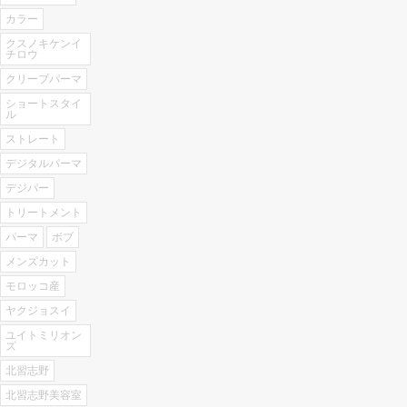
カラー
クスノキケンイ
チロウ
クリープパーマ
ショートスタイ
ル
ストレート
デジタルパーマ
デジパー
トリートメント
パーマ
ボブ
メンズカット
モロッコ産
ヤクジョスイ
ユイトミリオン
ズ
北習志野
北習志野美容室