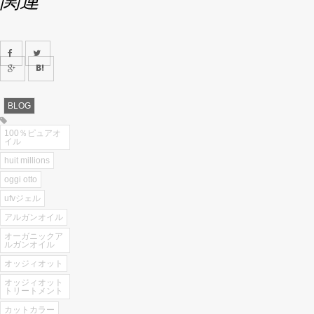
関連
BLOG
100％ピュアオ
イル
huit millions
oggi otto
ufvジェル
アルガンオイル
オーガニックア
ルガンオイル
オッジィオット
オッジィオット
トリートメント
カットカラー