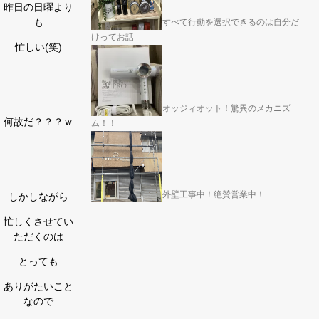
昨日の日曜より
も
すべて行動を選択できるのは自分だ
けってお話
忙しい(笑)
オッジィオット！驚異のメカニズ
何故だ？？？ｗ
ム！！
外壁工事中！絶賛営業中！
しかしながら
忙しくさせてい
ただくのは
とっても
ありがたいこと
なので