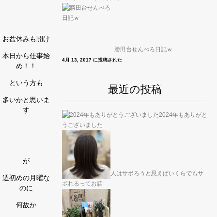
お盆休みも開け
勝田台せんべろ日記ｗ
本日から仕事始
4月 13, 2017 に投稿された
め！！
という方も
最近の投稿
多いかと思いま
す
2024年もありがと
うございました
が
人はサボろうと思えばいくらでもサ
週初めの月曜な
ボれるってお話
のに
何故か