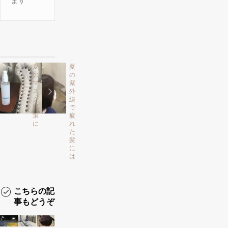
ます
夏
夏
の
の
マ
紫
ス
外
ク
線
対
で
策
疲
に
れ
た
髪
に
は
こちらの記
事もどうぞ