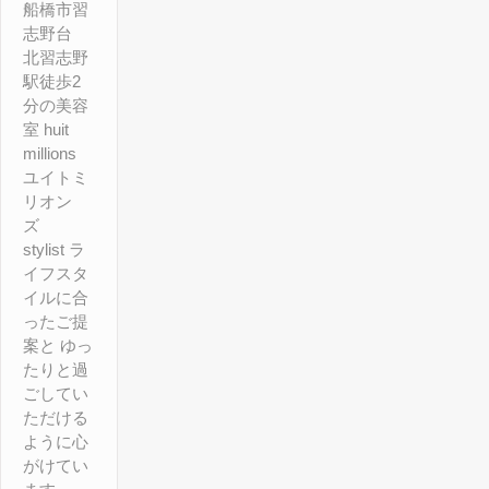
船橋市習
志野台
北習志野
駅徒歩2
分の美容
室 huit
millions
ユイトミ
リオン
ズ
stylist ラ
イフスタ
イルに合
ったご提
案と ゆっ
たりと過
ごしてい
ただける
ように心
がけてい