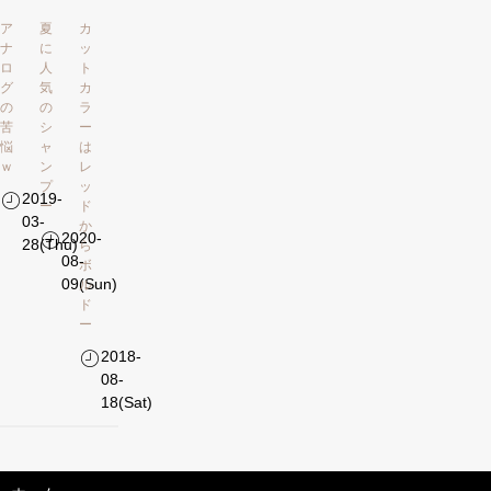
ア
夏
カ
ナ
に
ッ
ロ
人
ト
グ
気
カ
の
の
ラ
苦
シ
ー
悩
ャ
は
ｗ
ン
レ
プ
ッ
2019-
ー
ド
03-
か
2020-
28(Thu)
ら
08-
ボ
09(Sun)
ル
ド
ー
2018-
08-
18(Sat)