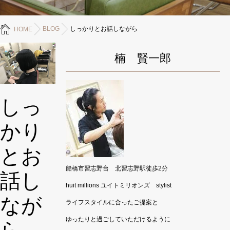
BLOG
しっかりとお話しながら
HOME
楠 賢一郎
しっ
かり
とお
船橋市習志野台 北習志野駅徒歩2分
話し
huit millions ユイトミリオンズ stylist
なが
ライフスタイルに合ったご提案と
ゆったりと過ごしていただけるように