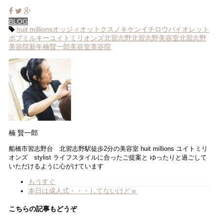
BLOG
huit millions
オッジィオット
クスノキケンイチロウ
バイオレット
ボブ
ミルキー
ユイトミリオンズ
北習志野
北習志野美容室
北習志野
美容院
新年
楠賢一郎
美容室
美容院
楠 賢一郎
船橋市習志野台 北習志野駅徒歩2分の美容室 huit millions ユイトミリ
オンズ stylist ライフスタイルに合ったご提案と ゆったりと過ごして
いただけるように心がけています
もうすぐ
本日は成人式・・・してないけどｗ
こちらの記事もどうぞ