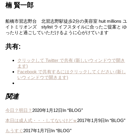
楠 賢一郎
船橋市習志野台 北習志野駅徒歩2分の美容室 huit millions ユ
イトミリオンズ stylist ライフスタイルに合ったご提案と ゆ
ったりと過ごしていただけるように心がけています
共有:
クリックして Twitter で共有 (新しいウィンドウで開き
ます)
Facebook で共有するにはクリックしてください (新し
いウィンドウで開きます)
関連
今日？明日？
2020年1月12日
In “BLOG”
本日は成人式・・・してないけどｗ
2017年1月9日
In “BLOG”
もうすぐ
2017年1月7日
In “BLOG”