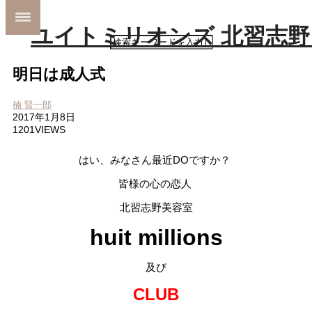
明日は成人式
ホーム
MENU
SHOP INFO
楠 賢一郎
STYLE
2017年1月8日
MAIL
1201VIEWS
MAP
BLOG
はい、みなさん最近DOですか？
皆様の心の恋人
北習志野美容室
huit millions
及び
CLUB