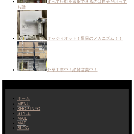
すべて行動を選択できるのは自分だけって
お話
オッジィオット！驚異のメカニズム！！
外壁工事中！絶賛営業中！
ホーム
MENU
SHOP INFO
STYLE
MAIL
MAP
BLOG