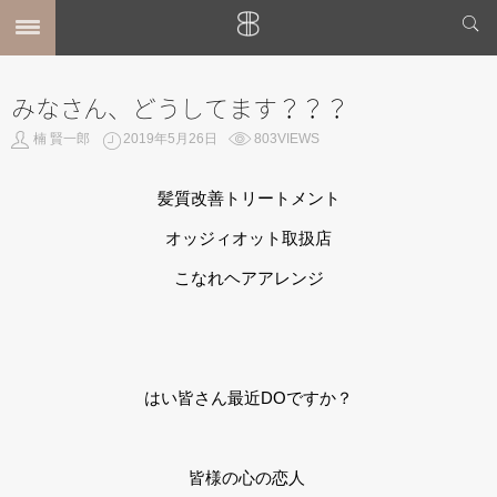
みなさん、どうしてます？？？
MENU
楠 賢一郎
2019年5月26日
803VIEWS
ホーム
MENU
SHOP INFO
髪質改善トリートメント
STYLE
オッジィオット取扱店
MAIL
MAP
こなれヘアアレンジ
BLOG
はい皆さん最近DOですか？
皆様の心の恋人