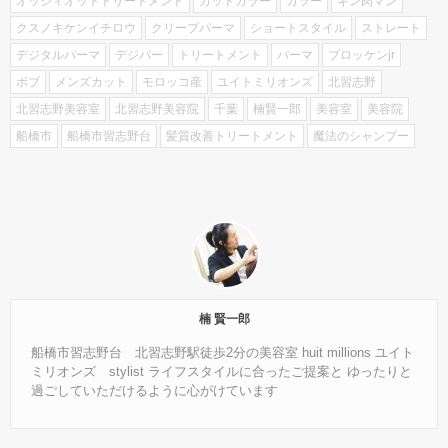
オッジィオットトリートメント
カットカラー
カラー
キン肉マン
クスノキケンイチロウ
クリープパーマ
ショートスタイル
ストレート
デジタルパーマ
デジパー
トリートメント
パーマ
ブロッケンjr
ボブ
メンズカット
モロッコ産
ユイトミリオンズ
北習志野
北習志野美容室
北習志野美容院
千葉
楠賢一郎
美容室
美容院
船橋市
船橋市習志野台
髪質改善トリートメント
魔法のシャンプー
楠 賢一郎
船橋市習志野台 北習志野駅徒歩2分の美容室 huit millions ユイト
ミリオンズ stylist ライフスタイルに合ったご提案と ゆったりと
過ごしていただけるように心がけています