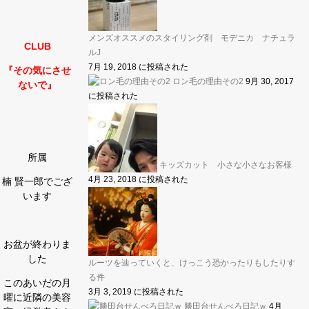
メンズオススメのスタイリング剤 モデニカ ナチュラ
CLUB
ルJ
7月 19, 2018 に投稿された
『その気にさせ
ロン毛の理由その2
9月 30, 2017
ないで』
に投稿された
所属
キッズカット 小さな小さなお客様
4月 23, 2018 に投稿された
楠 賢一郎でござ
います
お盆が終わりま
した
ルーツを辿っていくと、けっこう恐かったりもしたりす
る件
このあいだの月
3月 3, 2019 に投稿された
曜に近隣の美容
勝田台せんべろ日記ｗ
4月