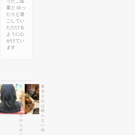
ったご提
案と ゆっ
たりと過
ごしてい
ただける
ように心
がけてい
ます
デ
東
ジ
京・
パ
そ
ー
れ
で
は
も
眠
や
ら
わ
な
ら
い
か
街
く