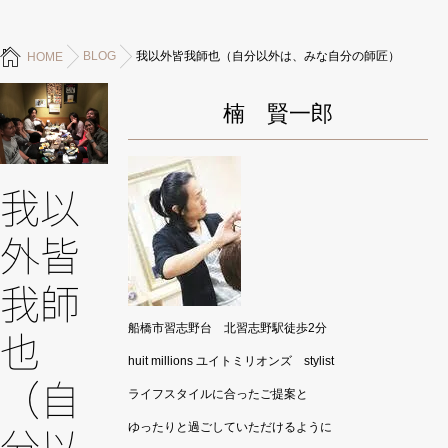
BLOG
我以外皆我師也（自分以外は、みな自分の師匠）
HOME
楠 賢一郎
我以
外皆
我師
船橋市習志野台 北習志野駅徒歩2分
也
huit millions ユイトミリオンズ stylist
（自
ライフスタイルに合ったご提案と
ゆったりと過ごしていただけるように