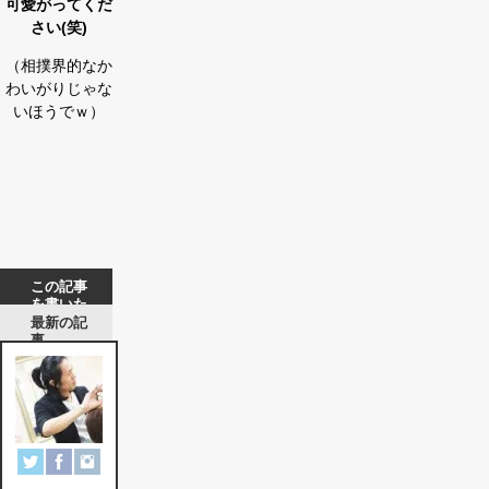
可愛がってくだ
さい(笑)
（相撲界的なか
わいがりじゃな
いほうでｗ）
この記事
を書いた
人
最新の記
事
楠
賢
一
郎
船