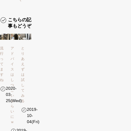
こちらの記
事もどうぞ
流
ア
と
行
ド
り
っ
バ
あ
て
イ
え
ま
ス
ず
す
は
は
ね
し
試
つ
し
2020-
こ
て
03-
い
み
25(Wed)
く
る
ら
2019-
い
10-
に
04(Fri)
ｗ
2019-