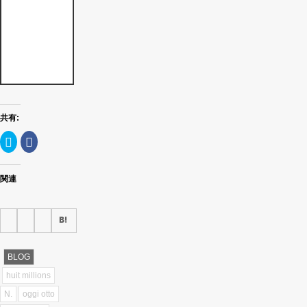
け
て
い
ま
す
共有:
ク
Facebook
リ
で
ッ
共
ク
有
し
す
関連
て
る
Twitter
に
で
は
共
ク
有
リ
(新
ッ
し
ク
い
し
ウ
て
ィ
く
BLOG
ン
だ
ド
さ
huit millions
ウ
い
で
(新
N.
oggi otto
開
し
き
い