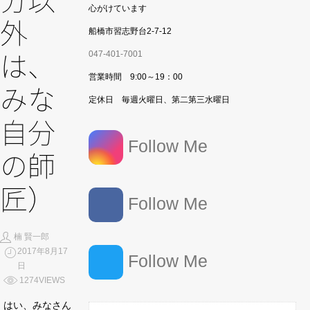
分以
心がけています
外
船橋市習志野台2-7-12
047-401-7001
は、
営業時間 9:00～19：00
みな
定休日 毎週火曜日、第二第三水曜日
自分
Follow Me
の師
匠）
Follow Me
楠 賢一郎
2017年8月17
Follow Me
日
1274VIEWS
はい、みなさん