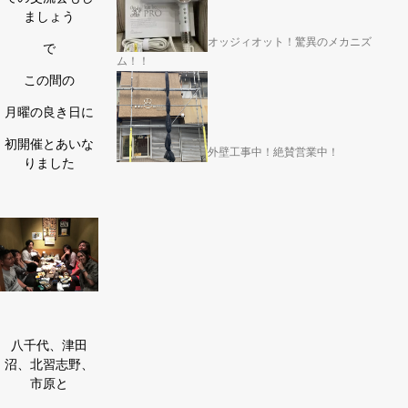
ましょう
オッジィオット！驚異のメカニズ
で
ム！！
この間の
月曜の良き日に
初開催とあいな
外壁工事中！絶賛営業中！
りました
八千代、津田
沼、北習志野、
市原と