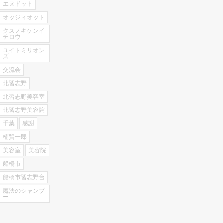
ま
ウ
エヌドット
す)
ィ
ン
オッジィオット
ド
ウ
クスノキケンイ
で
チロウ
開
き
ユイトミリオン
ま
ズ
す)
交流会
北習志野
北習志野美容室
北習志野美容院
千葉
感謝
楠賢一郎
美容室
美容院
船橋市
船橋市習志野台
魔法のシャンプ
ー