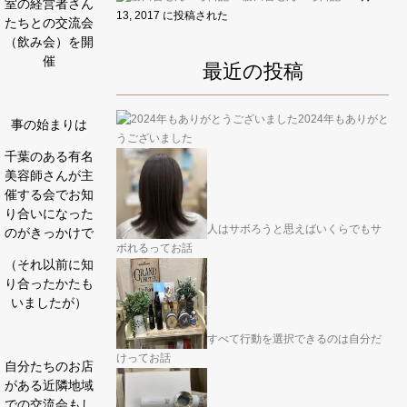
室の経営者さん
13, 2017 に投稿された
たちとの交流会
（飲み会）を開
催
最近の投稿
2024年もありがと
事の始まりは
うございました
千葉のある有名
美容師さんが主
催する会でお知
り合いになった
人はサボろうと思えばいくらでもサ
のがきっかけで
ボれるってお話
（それ以前に知
り合ったかたも
いましたが）
すべて行動を選択できるのは自分だ
けってお話
自分たちのお店
がある近隣地域
での交流会もし