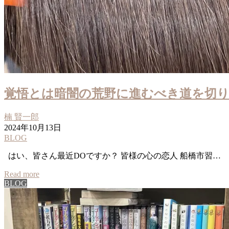
覚悟とは暗闇の荒野に進むべき道を切り開
楠 賢一郎
2024年10月13日
BLOG
はい、皆さん最近DOですか？ 皆様の心の恋人 船橋市習…
Read more
BLOG