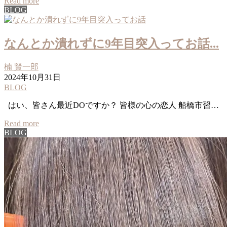
Read more
BLOG
なんとか潰れずに9年目突入ってお話...
楠 賢一郎
2024年10月31日
BLOG
はい、皆さん最近DOですか？ 皆様の心の恋人 船橋市習…
Read more
BLOG