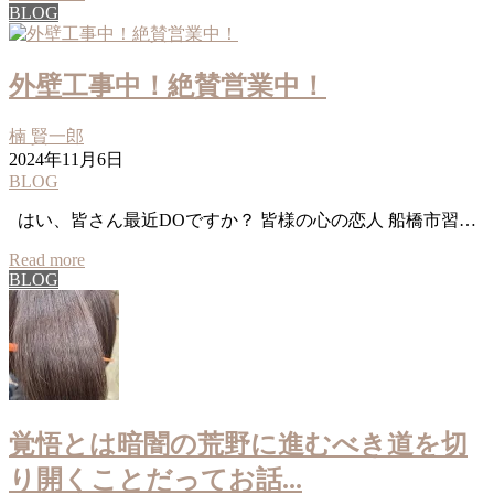
BLOG
外壁工事中！絶賛営業中！
楠 賢一郎
2024年11月6日
BLOG
はい、皆さん最近DOですか？ 皆様の心の恋人 船橋市習…
Read more
BLOG
覚悟とは暗闇の荒野に進むべき道を切
り開くことだってお話...