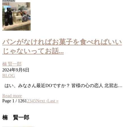
パンがなければお菓子を食べればいい
じゃないってお話...
楠 賢一郎
2024年9月6日
BLOG
はい、みなさん最近DOですか？ 皆様の心の恋人 北習志…
Read more
Page 1 / 126
1
2
3
4
5
Next ›
Last »
楠 賢一郎