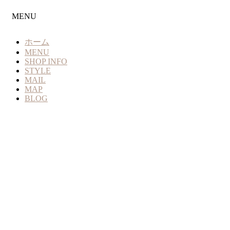
MENU
ホーム
MENU
SHOP INFO
STYLE
MAIL
MAP
BLOG