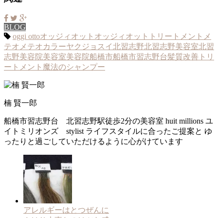
BLOG
oggi otto
オッジィオット
オッジィオットトリートメント
メ
テオ
メテオカラー
ヤクジョスイ
北習志野
北習志野美容室
北習
志野美容院
美容室
美容院
船橋市
船橋市習志野台
髪質改善トリ
ートメント
魔法のシャンプー
楠 賢一郎
船橋市習志野台 北習志野駅徒歩2分の美容室 huit millions ユ
イトミリオンズ stylist ライフスタイルに合ったご提案と ゆ
ったりと過ごしていただけるように心がけています
アレルギーはとつぜんに