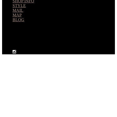
SHOP INFO
STYLE
MAIL
MAP
BLOG
huitmillions
ユイトミリオンズ 北習志野 美容室 © 2026. All Rights
Reserved.