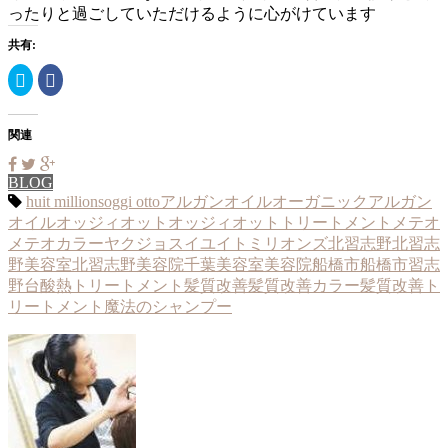
ったりと過ごしていただけるように心がけています
共有:
ク
Facebook
リ
で
ッ
共
ク
有
し
す
て
る
関連
Twitter
に
で
は
共
ク
BLOG
有
リ
(新
ッ
huit millions
oggi otto
アルガンオイル
オーガニックアルガン
し
ク
い
し
オイル
オッジィオット
オッジィオットトリートメント
メテオ
ウ
て
メテオカラー
ヤクジョスイ
ユイトミリオンズ
北習志野
北習志
ィ
く
ン
だ
野美容室
北習志野美容院
千葉
美容室
美容院
船橋市
船橋市習志
ド
さ
ウ
い
野台
酸熱トリートメント
髪質改善
髪質改善カラー
髪質改善ト
で
(新
開
し
リートメント
魔法のシャンプー
き
い
ま
ウ
す)
ィ
ン
ド
ウ
で
開
き
ま
す)