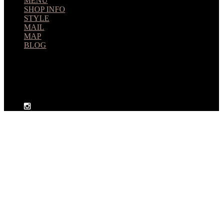
MENU
SHOP INFO
STYLE
MAIL
MAP
BLOG
huitmillions
ユイトミリオンズ 北習志野 美容室 © 2026. All Rights
Reserved.