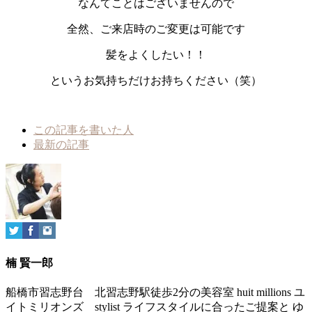
なんてことはございませんので
全然、ご来店時のご変更は可能です
髪をよくしたい！！
というお気持ちだけお持ちください（笑）
The
この記事を書いた人
following
最新の記事
two
tabs
change
content
below.
楠 賢一郎
船橋市習志野台 北習志野駅徒歩2分の美容室 huit millions ユ
イトミリオンズ stylist ライフスタイルに合ったご提案と ゆ