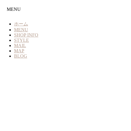
MENU
ホーム
MENU
SHOP INFO
STYLE
MAIL
MAP
BLOG