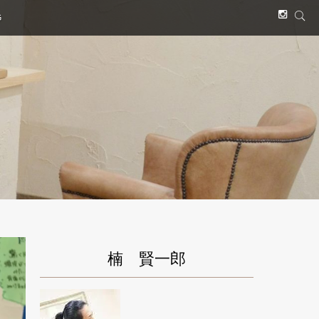
G
楠 賢一郎