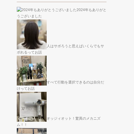
2024年もありがと
うございました
人はサボろうと思えばいくらでもサ
ボれるってお話
すべて行動を選択できるのは自分だ
けってお話
オッジィオット！驚異のメカニズ
ム！！