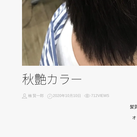
秋艶カラー
楠 賢一郎
2020年10月10日
712VIEWS
髪
オ