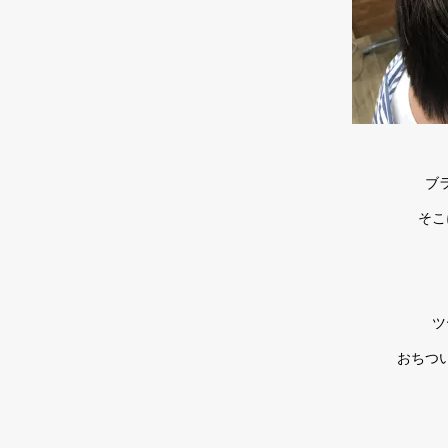
ブ
そこ
ツ
おちつ