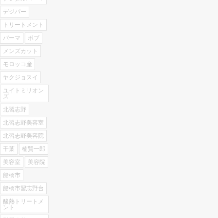
デジパー
トリートメント
パーマ
ボブ
メンズカット
モロッコ産
ヤクジョスイ
ユイトミリオン
ズ
北習志野
北習志野美容室
北習志野美容院
千葉
楠賢一郎
美容室
美容院
船橋市
船橋市習志野台
酸熱トリートメ
ント