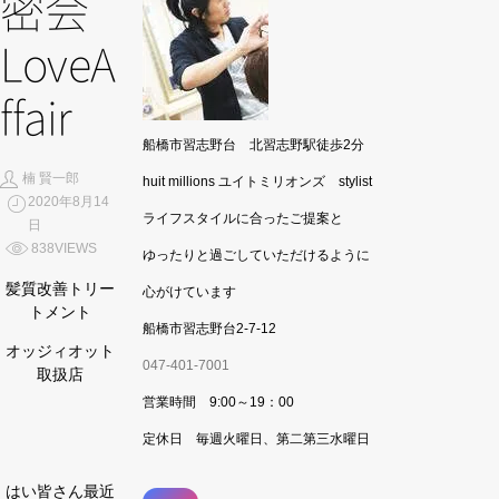
密会
LoveA
ffair
船橋市習志野台 北習志野駅徒歩2分
楠 賢一郎
huit millions ユイトミリオンズ stylist
2020年8月14
ライフスタイルに合ったご提案と
日
838VIEWS
ゆったりと過ごしていただけるように
髪質改善トリー
心がけています
トメント
船橋市習志野台2-7-12
オッジィオット
047-401-7001
取扱店
営業時間 9:00～19：00
定休日 毎週火曜日、第二第三水曜日
はい皆さん最近