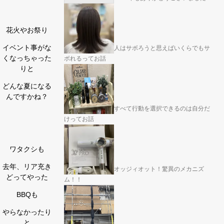
花火やお祭り
イベント事がな
人はサボろうと思えばいくらでもサ
くなっちゃった
ボれるってお話
りと
どんな夏になる
んですかね？
すべて行動を選択できるのは自分だ
けってお話
ワタクシも
去年、リア充き
オッジィオット！驚異のメカニズ
どってやった
ム！！
BBQも
やらなかったり
と