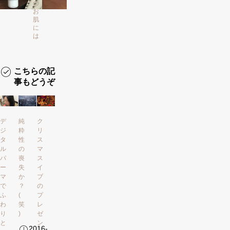
の
お
肌
に
は
こちらの記
事もどうぞ
デ
純
ク
ジ
粋
リ
タ
性
ス
ル
の
マ
パ
喪
ス
ー
失
イ
マ
か
ブ
で
？
の
ふ
(
プ
わ
笑
レ
り
)
ゼ
と
ン
2016-