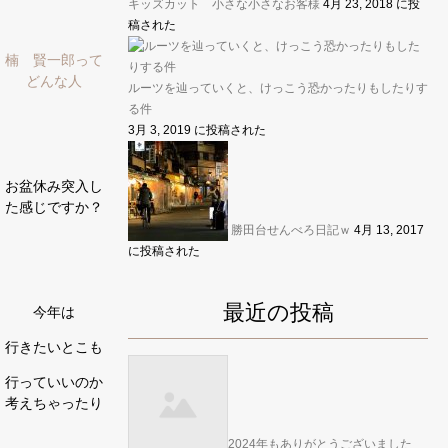
キッズカット 小さな小さなお客様
4月 23, 2018 に投
稿された
楠 賢一郎って
どんな人
ルーツを辿っていくと、けっこう恐かったりもしたりす
る件
3月 3, 2019 に投稿された
お盆休み突入し
た感じですか？
勝田台せんべろ日記ｗ
4月 13, 2017
に投稿された
最近の投稿
今年は
行きたいとこも
行っていいのか
考えちゃったり
2024年もありがとうございました