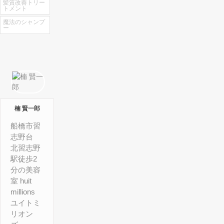
髪質改善トリー
トメント
魔法のシャンプ
ー
楠 賢一郎
船橋市習
志野台
北習志野
駅徒歩2
分の美容
室 huit
millions
ユイトミ
リオン