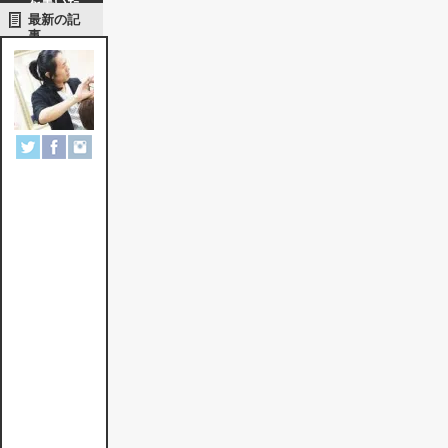
を書いた
人
最新の記
事
楠
賢
一
郎
船
橋
市
習
志
野
台
北
習
志
野
駅
徒
歩