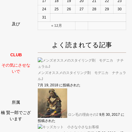
17
18
19
20
21
22
23
24
25
26
27
28
29
30
31
及び
« 12月
よく読まれてる記事
CLUB
その気にさせな
いで
メンズオススメのスタイリング剤 モデニカ ナチュラ
ルJ
7月 19, 2018 に投稿された
所属
楠 賢一郎でござ
ロン毛の理由その2
9月 30, 2017 に
います
投稿された