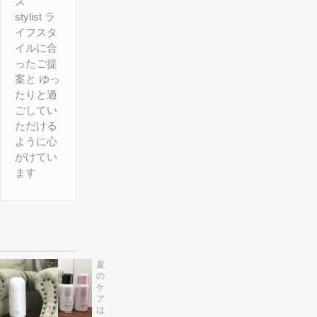
ズ
stylist ラ
イフスタ
イルに合
ったご提
案と ゆっ
たりと過
ごしてい
ただける
ように心
がけてい
ます
マ
夏
ス
の
ク
ケ
の
ア
下
は