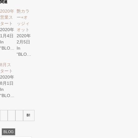
関連
で
は
共
ク
有
リ
2020年
艶カラ
(新
ッ
営業ス
ー+オ
し
ク
い
し
タート
ッジィ
ウ
て
ィ
く
2020年
オット
ン
だ
1月4日
2020年
ド
さ
ウ
い
In
2月5日
で
(新
開
し
“BLOG”
In
き
い
“BLOG”
ま
ウ
す)
ィ
ン
8月ス
ド
ウ
タート
で
2020年
開
き
8月1日
ま
す)
In
“BLOG”
BLOG