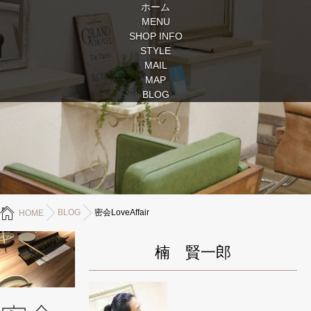
ホーム
MENU
SHOP INFO
STYLE
MAIL
MAP
BLOG
BLOG
密会LoveAffair
HOME
楠 賢一郎