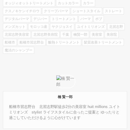
オッジィオットトリートメント
カットカラー
カラー
クスノキケンイチロウ
クリープパーマ
ショートスタイル
ストレート
デジタルパーマ
デジパー
トリートメント
パーマ
ボブ
メンズカット
モロッコ産
ヤクジョスイ
ユイトミリオンズ
北習志野
北習志野美容室
北習志野美容院
千葉
楠賢一郎
美容室
美容院
船橋市
船橋市習志野台
酸熱トリートメント
髪質改善トリートメント
魔法のシャンプー
楠 賢一郎
船橋市習志野台 北習志野駅徒歩2分の美容室 huit millions ユイト
ミリオンズ stylist ライフスタイルに合ったご提案と ゆったりと
過ごしていただけるように心がけています