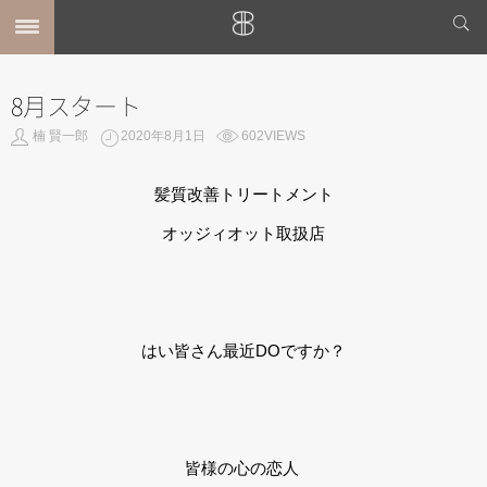
8月スタート
MENU
楠 賢一郎
2020年8月1日
602VIEWS
ホーム
MENU
SHOP INFO
髪質改善トリートメント
STYLE
オッジィオット取扱店
MAIL
MAP
BLOG
はい皆さん最近DOですか？
皆様の心の恋人