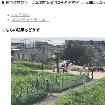
ま
ウ
船橋市習志野台 北習志野駅徒歩2分の美容室 huit millio
す)
ィ
ン
ド
ウ
で
今の心持ち
開
禍福は糾える縄の如し
き
ま
す)
こちらの記事もどうぞ