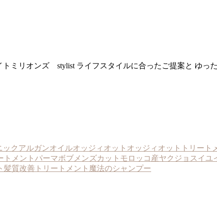
ns ユイトミリオンズ stylist ライフスタイルに合ったご提案
ニックアルガンオイル
オッジィオット
オッジィオットトリート
ートメント
パーマ
ボブ
メンズカット
モロッコ産
ヤクジョスイ
ユ
ト
髪質改善トリートメント
魔法のシャンプー