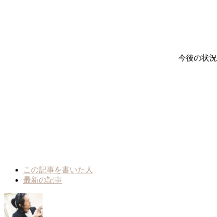
今後の状況
The
この記事を書いた人
following
最新の記事
two
tabs
change
content