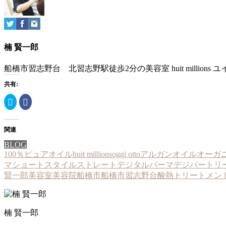
below.
楠 賢一郎
船橋市習志野台 北習志野駅徒歩2分の美容室 huit millio
共有:
ク
Facebook
リ
で
ッ
共
ク
有
し
す
て
る
関連
Twitter
に
で
は
BLOG
共
ク
100％ピュアオイル
huit millions
oggi otto
アルガンオイル
オーガ
有
リ
(新
ッ
マ
ショートスタイル
ストレート
デジタルパーマ
デジパー
トリ
し
ク
い
し
賢一郎
美容室
美容院
船橋市
船橋市習志野台
酸熱トリートメン
ウ
て
ィ
く
ン
だ
ド
さ
ウ
い
で
(新
楠 賢一郎
開
し
き
い