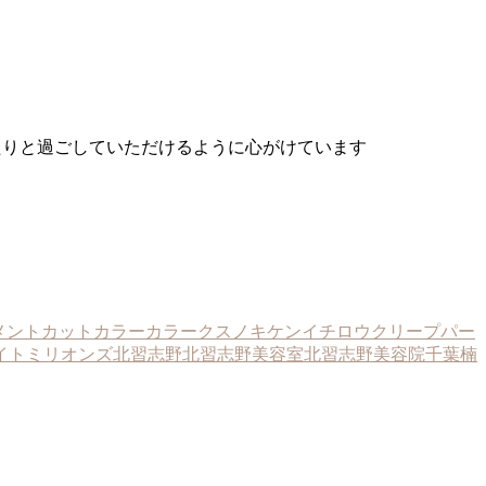
と ゆったりと過ごしていただけるように心がけています
メント
カットカラー
カラー
クスノキケンイチロウ
クリープパー
イトミリオンズ
北習志野
北習志野美容室
北習志野美容院
千葉
楠