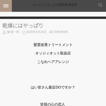
乾燥にはやっぱり
MENU
楠 賢一郎
2020年2月26日
698VIEWS
ホーム
MENU
SHOP INFO
髪質改善トリートメント
STYLE
オッジィオット取扱店
MAIL
MAP
こなれヘアアレンジ
BLOG
はい皆さん最近DOですか？
皆様の心の恋人