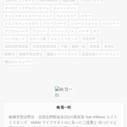
100％ピュアオイル
huit millions
oggi otto
アルガンオイル
オーガニックアルガンオイル
オッジィオット
オッジィオットトリートメント
カットカラー
カラー
クスノキケンイチロウ
クリープパーマ
ショートスタイル
ストレート
デジタルパーマ
デジパー
トリートメント
パーマ
ボブ
メンズカット
モロッコ産
ユイトミリオンズ
北習志野
北習志野美容室
北習志野美容院
千葉
楠賢一郎
美容室
美容院
船橋市
船橋市習志野台
酸熱トリートメント
髪質改善トリートメント
魔法のシャンプー
楠 賢一郎
船橋市習志野台 北習志野駅徒歩2分の美容室 huit millions ユイト
ミリオンズ stylist ライフスタイルに合ったご提案と ゆったりと