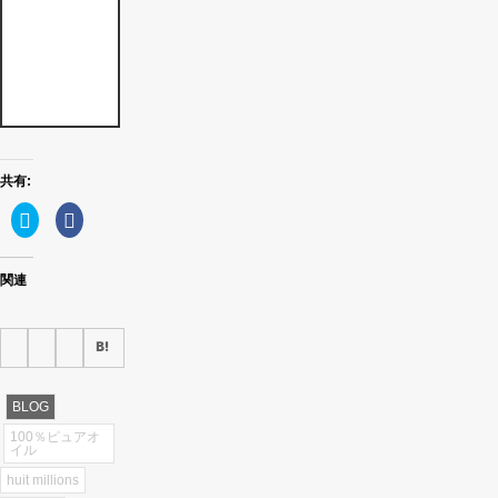
け
て
い
ま
す
共有:
ク
Facebook
リ
で
ッ
共
ク
有
し
す
関連
て
る
Twitter
に
で
は
共
ク
有
リ
(新
ッ
し
ク
い
し
ウ
て
ィ
く
BLOG
ン
だ
ド
さ
100％ピュアオ
ウ
い
イル
で
(新
開
し
huit millions
き
い
ま
ウ