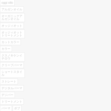
す)
ィ
oggi otto
ン
ド
アルガンオイル
ウ
で
オーガニックア
開
ルガンオイル
き
ま
オッジィオット
す)
オッジィオット
トリートメント
カットカラー
カラー
クスノキケンイ
チロウ
クリープパーマ
ショートスタイ
ル
ストレート
デジタルパーマ
デジパー
トリートメント
パーマ
ボブ