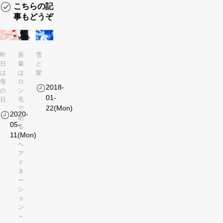
こちらの記
事もどうぞ
昨
吾
雪
日
輩
と
は
は
髪
母
ロ
2018-
の
ン
01-
日
毛
22(Mon)
で
2020-
あ
05-
る
11(Mon)
～
ヘ
ア
ド
ネ
ー
シ
ョ
ン
～