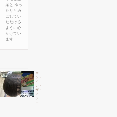
案と ゆっ
たりと過
ごしてい
ただける
ように心
がけてい
ます
こ
マ
っ
ン・
ち
イ
は
ン・
酸
ザ・
熱
ミ
ラ
ー