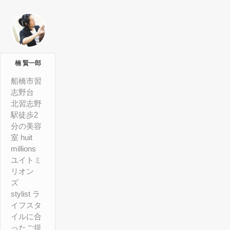
楠 賢一郎
船橋市習
志野台
北習志野
駅徒歩2
分の美容
室 huit
millions
ユイトミ
リオン
ズ
stylist ラ
イフスタ
イルに合
ったご提