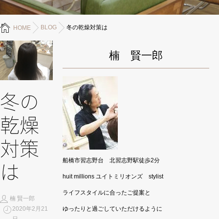
BLOG
冬の乾燥対策は
HOME
楠 賢一郎
冬の
乾燥
対策
船橋市習志野台 北習志野駅徒歩2分
は
huit millions ユイトミリオンズ stylist
ライフスタイルに合ったご提案と
楠 賢一郎
2020年2月21
ゆったりと過ごしていただけるように