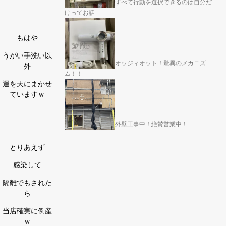
すべて行動を選択できるのは自分だ
けってお話
もはや
うがい手洗い以
オッジィオット！驚異のメカニズ
外
ム！！
運を天にまかせ
ていますｗ
外壁工事中！絶賛営業中！
とりあえず
感染して
隔離でもされた
ら
当店確実に倒産
ｗ