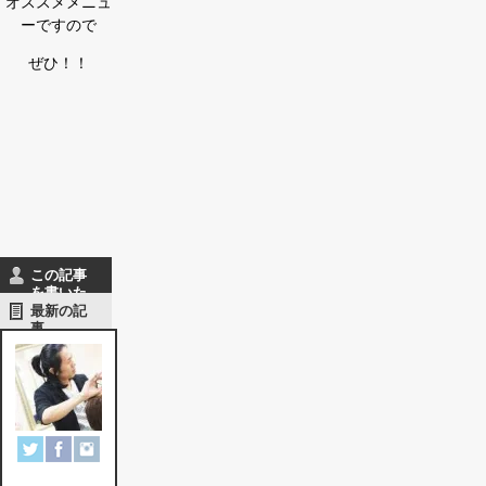
オススメメニュ
ーですので
ぜひ！！
この記事
を書いた
人
最新の記
事
楠
賢
一
郎
船