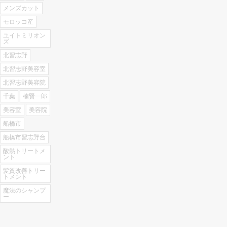
メンズカット
モロッコ産
ユイトミリオン
ズ
北習志野
北習志野美容室
北習志野美容院
千葉
楠賢一郎
美容室
美容院
船橋市
船橋市習志野台
酸熱トリートメ
ント
髪質改善トリー
トメント
魔法のシャンプ
ー