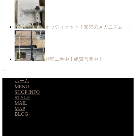
オッジィオット！驚異のメカニズム！！
外壁工事中！絶賛営業中！
ホーム
MENU
SHOP INFO
STYLE
MAIL
MAP
BLOG
huitmillions
ユイトミリオンズ 北習志野 美容室 © 2026. All Rights