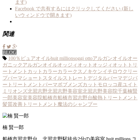
ます)
Facebook で共有するにはクリックしてください (新し
いウィンドウで開きます)
関連
BLOG
100％ピュアオイル
huit millions
oggi otto
アルガンオイル
オー
ガニックアルガンオイル
オッジィオット
オッジィオットトリ
ートメント
カットカラー
カラー
クスノキケンイチロウ
クリー
プパーマ
ショートスタイル
ストレート
デジタルパーマ
デジパ
ー
トリートメント
パーマ
ボブ
メンズカット
モロッコ産
ユイト
ミリオンズ
北習志野
北習志野美容室
北習志野美容院
千葉
楠賢
一郎
美容室
美容院
船橋市
船橋市習志野台
酸熱トリートメント
髪質改善トリートメント
魔法のシャンプー
楠 賢一郎
船橋市習志野台 北習志野駅徒歩2分の美容室 huit millions ユ