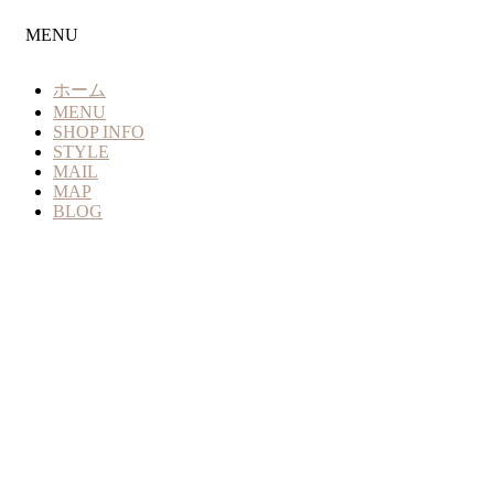
MENU
ホーム
MENU
SHOP INFO
STYLE
MAIL
MAP
BLOG