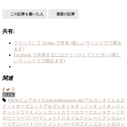
この記事を書いた人
最新の記事
共有:
クリックして Twitter で共有 (新しいウィンドウで開き
ます)
Facebook で共有するにはクリックしてください (新し
いウィンドウで開きます)
関連
BLOG
100％ピュアオイル
huit millions
oggi otto
アルガンオイル
エヌ
ドット
オーガニックアルガンオイル
オッジィオット
オッジィ
オットトリートメント
カットカラー
カラー
クスノキケンイチ
ロウ
クリープパーマ
ショートスタイル
ストレート
デジタルパ
ーマ
デジパー
トリートメント
パーマ
ボブ
メンズカット
モロッ