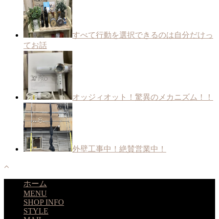
すべて行動を選択できるのは自分だけっ
てお話
オッジィオット！驚異のメカニズム！！
外壁工事中！絶賛営業中！
ホーム
MENU
SHOP INFO
STYLE