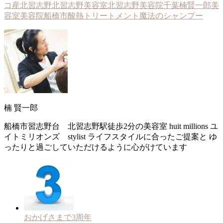
コ産
北習志野
北習志野美容室
北習志野美容院
千葉
楠賢一郎
美
容室
美容院
船橋市
酸熱トリートメント
魔法のシャンプー
楠 賢一郎
船橋市習志野台 北習志野駅徒歩2分の美容室 huit millions ユ
イトミリオンズ stylist ライフスタイルに合ったご提案と ゆ
ったりと過ごしていただけるように心がけています
おかげさまで3周年