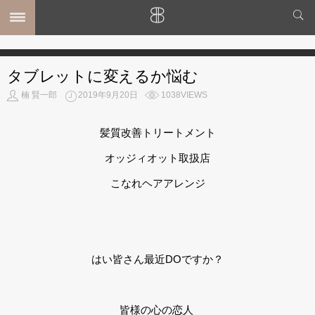
タブレットに変えるか悩む
MENU
楠 賢一郎
2019年9月20日
1038VIEWS
ホーム
MENU
SHOP INFO
髪質改善トリートメント
STYLE
オッジィオット取扱店
MAIL
MAP
こなれヘアアレンジ
BLOG
はい皆さん最近DOですか？
皆様の心の恋人