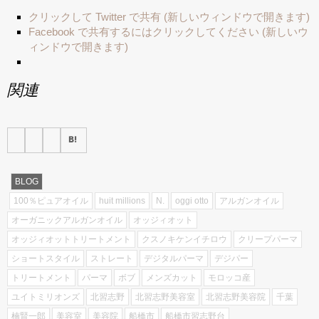
クリックして Twitter で共有 (新しいウィンドウで開きます)
Facebook で共有するにはクリックしてください (新しいウ
ィンドウで開きます)
関連
BLOG
100％ピュアオイル
huit millions
N.
oggi otto
アルガンオイル
オーガニックアルガンオイル
オッジィオット
オッジィオットトリートメント
クスノキケンイチロウ
クリープパーマ
ショートスタイル
ストレート
デジタルパーマ
デジパー
トリートメント
パーマ
ボブ
メンズカット
モロッコ産
ユイトミリオンズ
北習志野
北習志野美容室
北習志野美容院
千葉
楠賢一郎
美容室
美容院
船橋市
船橋市習志野台