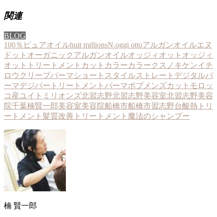
関連
BLOG
100％ピュアオイル
huit millions
N.
oggi otto
アルガンオイル
エヌ
ドット
オーガニックアルガンオイル
オッジィオット
オッジィ
オットトリートメント
カットカラー
カラー
クスノキケンイチ
ロウ
クリープパーマ
ショートスタイル
ストレート
デジタルパ
ーマ
デジパー
トリートメント
パーマ
ボブ
メンズカット
モロッ
コ産
ユイトミリオンズ
北習志野
北習志野美容室
北習志野美容
院
千葉
楠賢一郎
美容室
美容院
船橋市
船橋市習志野台
酸熱トリ
ートメント
髪質改善トリートメント
魔法のシャンプー
楠 賢一郎