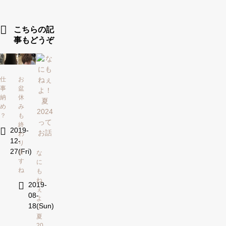
こちらの記
事もどうぞ
仕
お
事
盆
納
休
め
み
？
も
終
2019-
わ
12-
り
27(Fri)
ま
な
す
に
ね
も
ね
2019-
ぇ
08-
よ
18(Sun)
！
夏
20