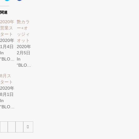
ッ
共
ク
有
し
す
関連
て
る
Twitter
に
で
は
2020年
艶カラ
共
ク
営業ス
ー+オ
有
リ
(新
ッ
タート
ッジィ
し
ク
い
し
2020年
オット
ウ
て
1月4日
2020年
ィ
く
ン
だ
In
2月5日
ド
さ
ウ
い
“BLOG”
In
で
(新
“BLOG”
開
し
き
い
ま
ウ
8月ス
す)
ィ
ン
タート
ド
ウ
2020年
で
8月1日
開
き
In
ま
す)
“BLOG”