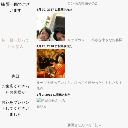
ロン毛の理由その2
楠 賢一郎でござ
9月 30, 2017 に投稿された
います
キッズカット 小さな小さなお客様
楠 賢一郎って
どんな人
4月 23, 2018 に投稿された
先日
ルーツを辿っていくと、けっこう恐かったりもしたりす
ご来店くださっ
る件
たお客様が
3月 3, 2019 に投稿された
お花をプレゼン
トしてください
ました
勝田台せんべろ日記ｗ