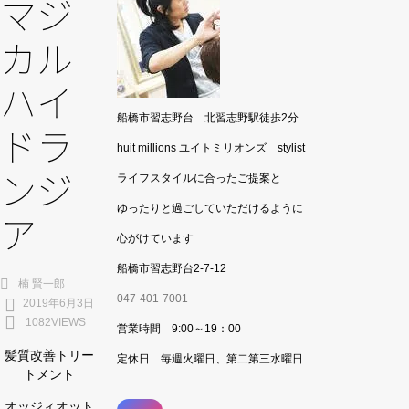
マジ
カル
ハイ
船橋市習志野台 北習志野駅徒歩2分
ドラ
huit millions ユイトミリオンズ stylist
ライフスタイルに合ったご提案と
ンジ
ゆったりと過ごしていただけるように
ア
心がけています
船橋市習志野台2-7-12
楠 賢一郎
047-401-7001
2019年6月3日
1082VIEWS
営業時間 9:00～19：00
髪質改善トリー
定休日 毎週火曜日、第二第三水曜日
トメント
オッジィオット