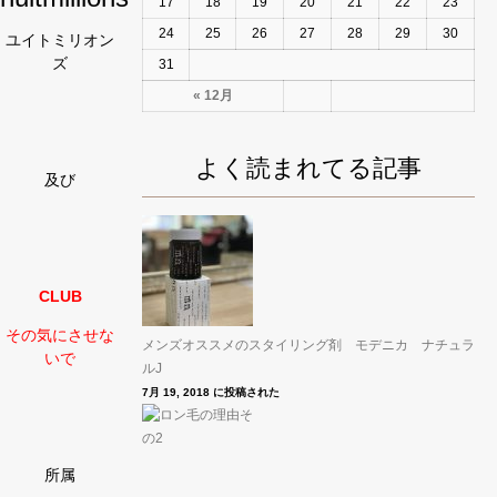
17
18
19
20
21
22
23
24
25
26
27
28
29
30
ユイトミリオン
ズ
31
« 12月
よく読まれてる記事
及び
CLUB
その気にさせな
メンズオススメのスタイリング剤 モデニカ ナチュラ
いで
ルJ
7月 19, 2018 に投稿された
所属