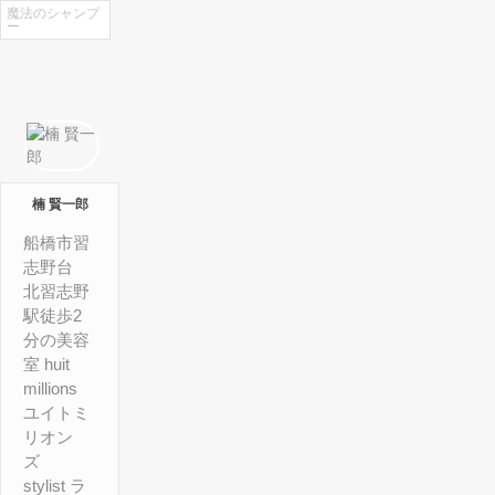
魔法のシャンプ
ー
楠 賢一郎
船橋市習
志野台
北習志野
駅徒歩2
分の美容
室 huit
millions
ユイトミ
リオン
ズ
stylist ラ