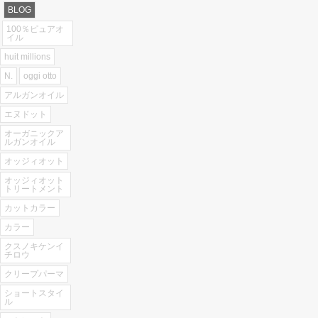
BLOG
100％ピュアオ
イル
huit millions
N.
oggi otto
アルガンオイル
エヌドット
オーガニックア
ルガンオイル
オッジィオット
オッジィオット
トリートメント
カットカラー
カラー
クスノキケンイ
チロウ
クリープパーマ
ショートスタイ
ル