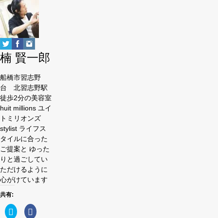
change
content
below.
楠 賢一郎
船橋市習志野
台 北習志野駅
徒歩2分の美容室
huit millions ユイ
トミリオンズ
stylist ライフス
タイルに合った
ご提案と ゆった
りと過ごしてい
ただけるように
心がけています
共有:
ク
Facebook
リ
で