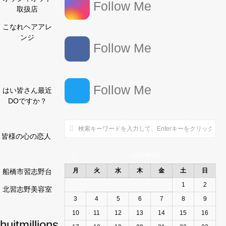
Follow Me
取扱店
こなれヘアアレ
ンジ
Follow Me
Follow Me
はい皆さん最近
DOですか？
皆様の心の恋人
2026年8月
月
火
水
木
金
土
日
船橋市習志野台
1
2
北習志野美容室
3
4
5
6
7
8
9
10
11
12
13
14
15
16
huitmillions