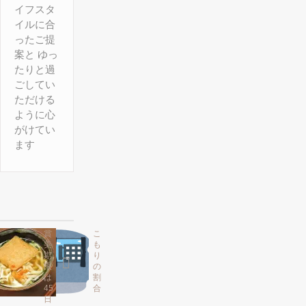
イフスタ
イルに合
ったご提
案と ゆっ
たりと過
ごしてい
ただける
ように心
がけてい
ます
賞
こ
美
も
期
り
限
の
は
割
45
合
日