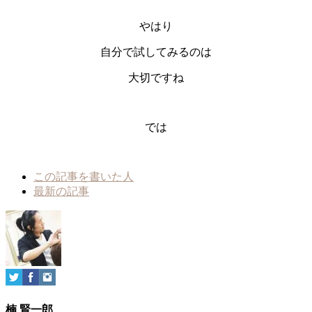
やはり
自分で試してみるのは
大切ですね
では
The
この記事を書いた人
following
最新の記事
two
tabs
change
content
below.
楠 賢一郎