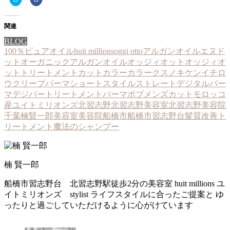
リ
で
ッ
共
ク
有
し
す
て
る
関連
Twitter
に
で
は
BLOG
共
ク
100％ピュアオイル
huit millions
oggi otto
アルガンオイル
エヌド
有
リ
(新
ッ
ット
オーガニックアルガンオイル
オッジィオット
オッジィオ
し
ク
い
し
ットトリートメント
カットカラー
カラー
クスノキケンイチロ
ウ
て
ィ
く
ウ
クリープパーマ
ショートスタイル
ストレート
デジタルパー
ン
だ
マ
デジパー
トリートメント
パーマ
ボブ
メンズカット
モロッコ
ド
さ
ウ
い
産
ユイトミリオンズ
北習志野
北習志野美容室
北習志野美容院
で
(新
開
し
千葉
楠賢一郎
美容室
美容院
船橋市
船橋市習志野台
髪質改善ト
き
い
ま
ウ
リートメント
魔法のシャンプー
す)
ィ
ン
ド
ウ
で
開
楠 賢一郎
き
ま
す)
船橋市習志野台 北習志野駅徒歩2分の美容室 huit millions ユ
イトミリオンズ stylist ライフスタイルに合ったご提案と ゆ
ったりと過ごしていただけるように心がけています