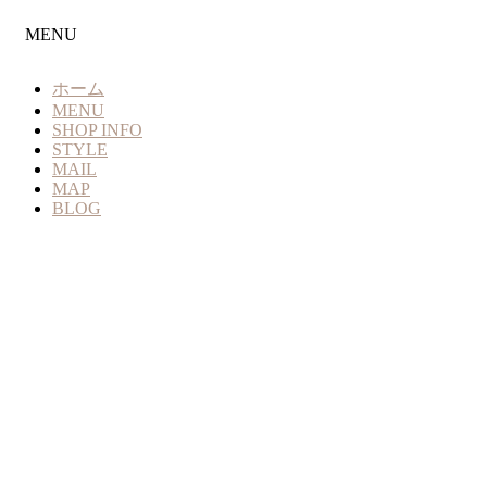
MENU
ホーム
MENU
SHOP INFO
STYLE
MAIL
MAP
BLOG