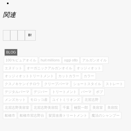
関連
BLOG
100％ピュアオイル
huit millions
oggi otto
アルガンオイル
エヌドット
オーガニックアルガンオイル
オッジィオット
オッジィオットトリートメント
カットカラー
カラー
クスノキケンイチロウ
クリープパーマ
ショートスタイル
ストレート
デジタルパーマ
デジパー
トリートメント
パーマ
ボブ
メンズカット
モロッコ産
ユイトミリオンズ
北習志野
北習志野美容室
北習志野美容院
千葉
楠賢一郎
美容室
美容院
船橋市
船橋市習志野台
髪質改善トリートメント
魔法のシャンプー