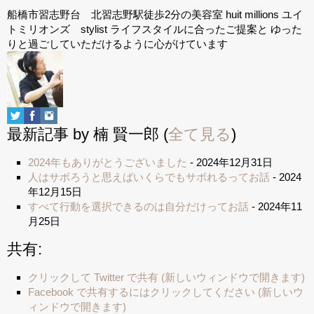
船橋市習志野台 北習志野駅徒歩2分の美容室 huit millions ユイ
トミリオンズ stylist ライフスタイルに合ったご提案と ゆった
りと過ごしていただけるように心がけています
最新記事 by 楠 賢一郎
(
全て見る
)
2024年もありがとうございました
- 2024年12月31日
人はサボろうと思えばいくらでもサボれるってお話
- 2024
年12月15日
すべて行動を選択できるのは自分だけってお話
- 2024年11
月25日
共有:
クリックして Twitter で共有 (新しいウィンドウで開きます)
Facebook で共有するにはクリックしてください (新しいウ
ィンドウで開きます)