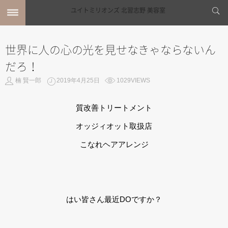
世界に人の心の光を見せなきゃならないん
MENU
だろ！
ホーム
MENU
楠 賢一郎
2019年4月25日
1029VIEWS
SHOP INFO
STYLE
質改善トリートメント
MAIL
MAP
オッジィオット取扱店
BLOG
こなれヘアアレンジ
はい皆さん最近DOですか？