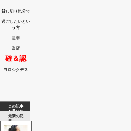
貸し切り気分で
過ごしたいとい
う方
是非
当店
確＆認
ヨロシクデス
この記事
を書いた
人
最新の記
事
楠