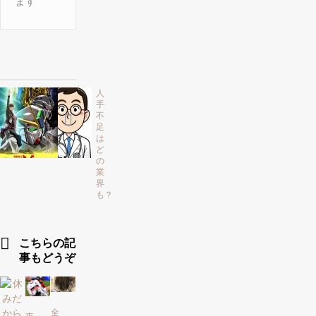
ます
何
人
よ
手
り
不
も
足
継
は
続
ど
の
業
界
も？
こちらの記
事もどうぞ
全