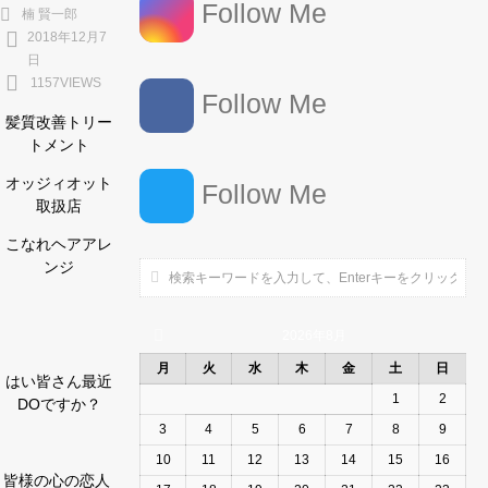
Follow Me
楠 賢一郎
2018年12月7
日
1157VIEWS
Follow Me
髪質改善トリー
トメント
オッジィオット
Follow Me
取扱店
こなれヘアアレ
ンジ
2026年8月
月
火
水
木
金
土
日
はい皆さん最近
1
2
DOですか？
3
4
5
6
7
8
9
10
11
12
13
14
15
16
皆様の心の恋人