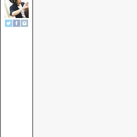
賢
一
郎
船
橋
市
習
志
野
台
北
習
志
野
駅
徒
歩
2
分
の