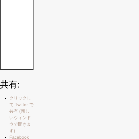
よ
う
に
心
が
け
て
い
ま
す
共有:
クリックし
て Twitter で
共有 (新し
いウィンド
ウで開きま
す)
Facebook