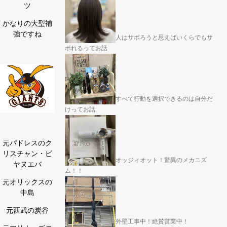
ツ
かなりの大型補
強ですね
人はサボろうと思えばいくらでもサ
ボれるってお話
すべて行動を選択できるのは自分だ
けってお話
元パドレスのク
リスチャン・ビ
オッジィオット！驚異のメカニズ
ヤヌエバ
ム！！
元オリックスの
中島
元西武の炭谷
外壁工事中！絶賛営業中！