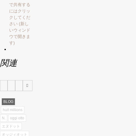
で共有する
にはクリッ
クしてくだ
さい (新し
いウィンド
ウで開きま
す)
関連
BLOG
huit millions
N.
oggi otto
エヌドット
オッジィオット