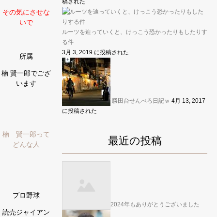
稿された
その気にさせな
いで
ルーツを辿っていくと、けっこう恐かったりもしたりす
る件
3月 3, 2019 に投稿された
所属
楠 賢一郎でござ
います
勝田台せんべろ日記ｗ
4月 13, 2017
に投稿された
楠 賢一郎って
最近の投稿
どんな人
プロ野球
2024年もありがとうございました
読売ジャイアン