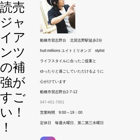
読売
ジャ
イア
船橋市習志野台 北習志野駅徒歩2分
ンツ
huit millions ユイトミリオンズ stylist
ライフスタイルに合ったご提案と
の補
ゆったりと過ごしていただけるように
強が
心がけています
船橋市習志野台2-7-12
すご
047-401-7001
い！
営業時間 9:00～19：00
！
定休日 毎週火曜日、第二第三水曜日