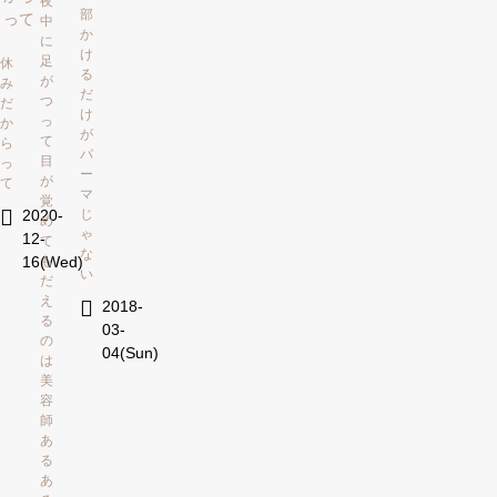
夜
部
中
か
に
け
足
休
る
が
み
だ
つ
だ
け
っ
か
が
て
ら
パ
目
っ
ー
が
て
マ
覚
じ
2020-
め
ゃ
12-
て
な
も
16(Wed)
い
だ
え
2018-
る
03-
の
04(Sun)
は
美
容
師
あ
る
あ