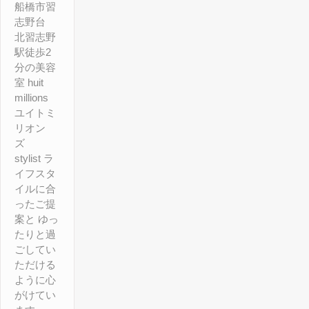
船橋市習
志野台
北習志野
駅徒歩2
分の美容
室 huit
millions
ユイトミ
リオン
ズ
stylist ラ
イフスタ
イルに合
ったご提
案と ゆっ
たりと過
ごしてい
ただける
ように心
がけてい