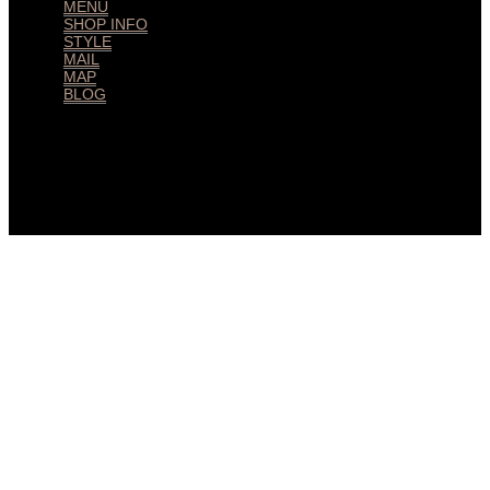
MENU
SHOP INFO
STYLE
MAIL
MAP
BLOG
huitmillions
ユイトミリオンズ 北習志野 美容室 © 2026. All Rights Reserved.