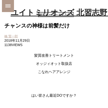
MENU
チャンスの神様は前髪だけ
ホーム
MENU
ホーム
SHOP INFO
楠 賢一郎
MENU
STYLE
2018年11月29日
SHOP INFO
MAIL
1138VIEWS
STYLE
MAP
MAIL
BLOG
MAP
髪質改善トリートメント
BLOG
オッジィオット取扱店
こなれヘアアレンジ
はい皆さん最近DOですか？