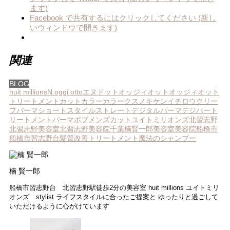
ます)
Facebook で共有するにはクリックしてください (新し
いウィンドウで開きます)
関連
BLOG
huit millions
N.
oggi otto
エヌドット
オッジィオット
オッジィオット
トリートメント
カットカラー
カラー
クスノキケンイチロウ
クリー
プパーマ
ショートスタイル
ストレート
デジタルパーマ
デジパー
ト
リートメント
パーマ
ボブ
メンズカット
ユイトミリオンズ
北習志野
北習志野美容室
北習志野美容院
千葉
楠賢一郎
美容室
美容院
船橋市
船橋市習志野台
髪質改善トリートメント
魔法のシャンプー
楠 賢一郎
船橋市習志野台 北習志野駅徒歩2分の美容室 huit millions ユイトミリ
オンズ stylist ライフスタイルに合ったご提案と ゆったりと過ごして
いただけるように心がけています