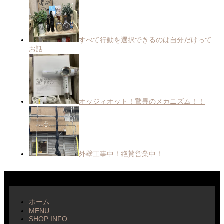
すべて行動を選択できるのは自分だけって
お話
オッジィオット！驚異のメカニズム！！
外壁工事中！絶賛営業中！
ホーム
MENU
SHOP INFO