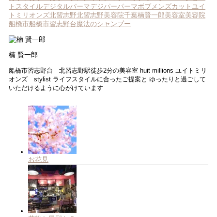
ウ
トスタイル
デジタルパーマ
デジパー
パーマ
ボブ
メンズカット
ユイ
で
開
トミリオンズ
北習志野
北習志野美容院
千葉
楠賢一郎
美容室
美容院
き
船橋市
船橋市習志野台
魔法のシャンプー
ま
す)
楠 賢一郎
船橋市習志野台 北習志野駅徒歩2分の美容室 huit millions ユイトミリ
オンズ stylist ライフスタイルに合ったご提案と ゆったりと過ごして
いただけるように心がけています
お花見