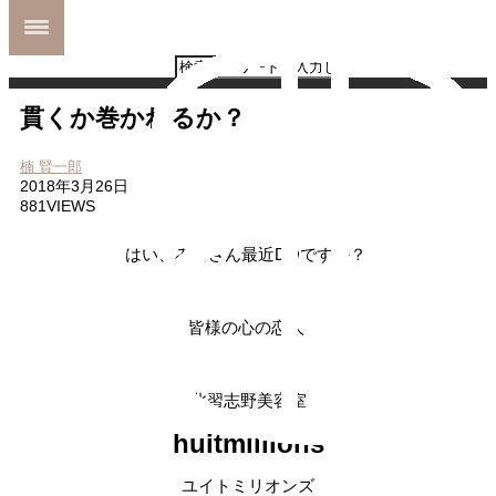
貫くか巻かれるか？
MENU
ホーム
MENU
SHOP INFO
ホーム
楠 賢一郎
STYLE
MENU
2018年3月26日
MAIL
SHOP INFO
881VIEWS
MAP
STYLE
BLOG
MAIL
はい、みなさん最近DOですか？
MAP
BLOG
皆様の心の恋人
北習志野美容室
huitmillions
ユイトミリオンズ