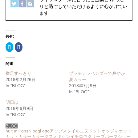
りと過ごしていただけるように心がけてい
ます
共有:
ク
Facebook
リ
で
ッ
共
ク
有
し
す
関連
て
る
Twitter
に
で
は
襟足すっきり
プラチナラベンダーで爽やか
共
ク
2018年2月26日
夏カラー
有
リ
(新
ッ
In “BLOG”
2018年7月9日
し
ク
い
し
In “BLOG”
ウ
て
ィ
く
ン
だ
明日は
ド
さ
2018年6月9日
ウ
い
で
(新
In “BLOG”
開
し
き
い
ま
ウ
BLOG
す)
ィ
huit millions
N.
oggi otto
アップスタイル
エヌドット
オッジィオット
ン
ド
カットカラー
カラー
クスノキケンイチロウ
クリープパーマ
ショー