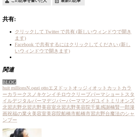
この記事を書いた人
最新の記事
共有:
クリックして Twitter で共有 (新しいウィンドウで開き
ます)
Facebook で共有するにはクリックしてください (新し
いウィンドウで開きます)
関連
BLOG
huit millions
N.
oggi otto
エヌドット
オッジィオット
カットカラ
ー
カラー
クスノキケンイチロウ
クリープパーマ
ショートスタ
イル
デジタルパーマ
デジパー
パーマ
マンガ
ユイトミリオンズ
北習志野
北習志野美容室
北習志野美容院
千葉
感謝
楠賢一郎
漫
画
祝福の業火
美容室
美容院
船橋市
船橋市習志野台
魔法のシャ
ンプー