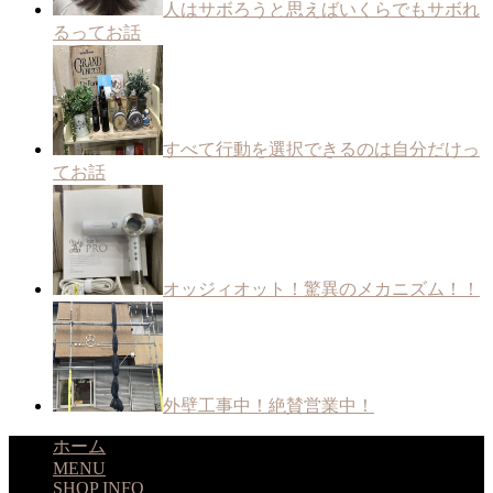
人はサボろうと思えばいくらでもサボれ
るってお話
すべて行動を選択できるのは自分だけっ
てお話
オッジィオット！驚異のメカニズム！！
外壁工事中！絶賛営業中！
ホーム
MENU
SHOP INFO