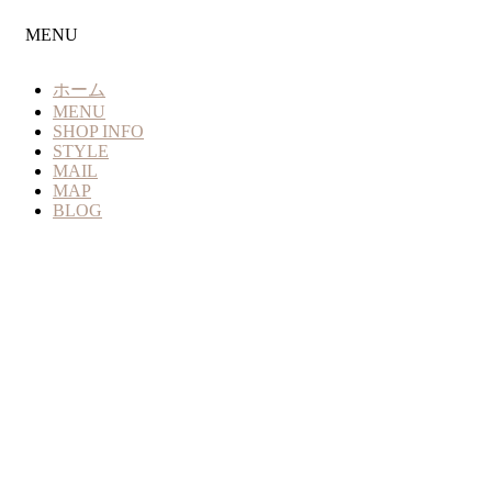
MENU
ホーム
MENU
SHOP INFO
STYLE
MAIL
MAP
BLOG