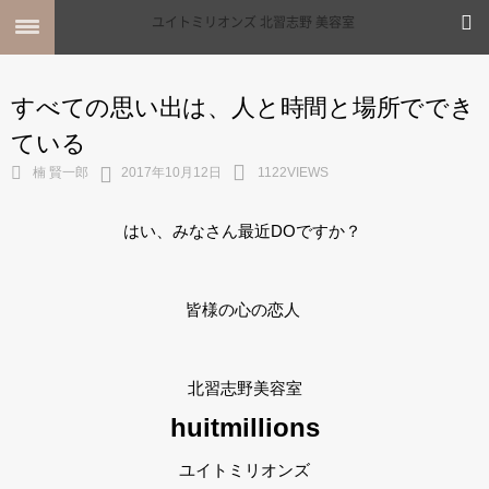
すべての思い出は、人と時間と場所ででき
MENU
ている
ホーム
MENU
楠 賢一郎
2017年10月12日
1122VIEWS
SHOP INFO
STYLE
はい、みなさん最近DOですか？
MAIL
MAP
BLOG
皆様の心の恋人
北習志野美容室
huitmillions
ユイトミリオンズ