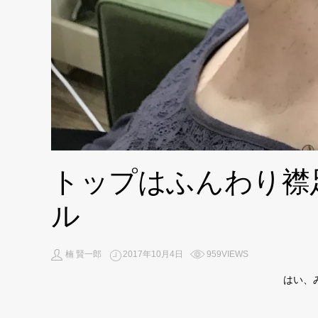
トップはふんわり襟
ル
楠 賢一郎
2017年10月4日
959VIEWS
はい、