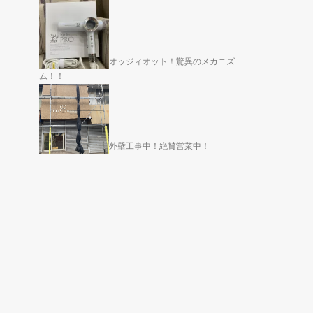
オッジィオット！驚異のメカニズ
ム！！
外壁工事中！絶賛営業中！