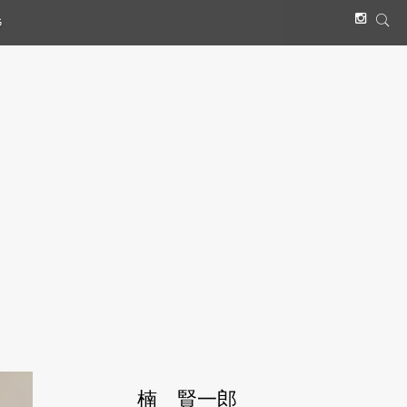
G
楠 賢一郎