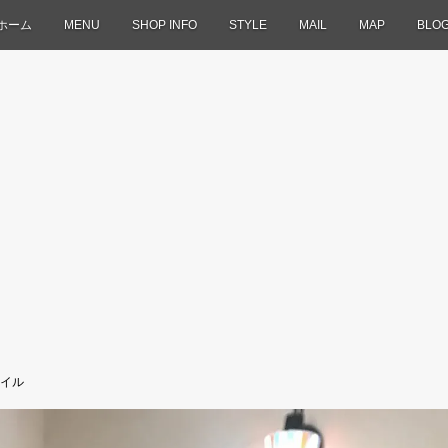
ホーム
MENU
SHOP INFO
STYLE
MAIL
MAP
BLO
イル